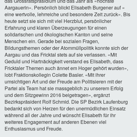
das Grossratspräsidium und das Jahr als «höchste
Aargauerin». Persönlich blickt Elisabeth Burgener auf «
eine wertvolle, lehrreiche und besondere Zeit zurück». Bis
heute setzt sie sich mit viel Herzblut, persönlicher
Erfahrung und klaren Überzeugungen für einen
solidarischen und ökologischen Kanton und seine
Menschen ein. Gerade bei sozialen Fragen,
Bildungsthemen oder der Atommüllpolitik konnte sich der
Aargau und das Fricktal stets auf sie verlassen. «Mit
Geduld und Hartnäckigkeit verstand es Elisabeth, dass
Fricktaler Themen auch ännet em Hoger gehört wurden»,
lobt Fraktionskollegin Colette Basler. «Mit ihrer
umsichtigen Art und der Freude am Politisieren mit der
Partei als Team hat sie massgeblich zu unserem Erfolg
und dem Sitzgewinn 2016 beigetragen», ergänzt
Bezirkspräsident Rolf Schmid. Die SP Bezirk Laufenburg
bedankt sich von Herzen für den unermüdlichen Einsatz
während all der Jahre und wünscht Elisabeth für ihr
weiteres Engagement auf anderen Ebenen viel
Enthusiasmus und Freude.